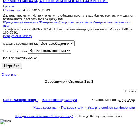
RE: МОГУТ ИНВАЛИДА С ПЕНСИЕЙ ПРИЗНАТЬ БАНКРОТОМ?
Цитата
Сообщение
14 апр 2015, 15:09
Да, конечно, могут. Не то что могут, а обязаны признать вас банкротом, если у вас нет
возможности расплатиться по кредитам.
Юридическая компания "Банкротовед" - профессиональное банкротство физических
лиц
Телефон в Казани: (843) 2-101-931, Бесплатный номер для звонков из России: 8-800-
100-95-91
Вернуться к началу
Показать сообщения за:
Поле сортировки
Ответить
2 сообщения • Страница
1
из
1
Перейти
Сайт "Банкротовед"
Банкротовед.Форум
Часовой пояс:
UTC+03:00
Наша команда
Пользователи
Удалить cookies конференции
Юридическая компания "Банкротовед"
, 2016 год. Все права защищены.