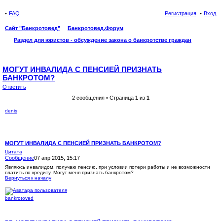
FAQ
Регистрация
Вход
Сайт "Банкротовед"
Банкротовед.Форум
Раздел для юристов - обсуждение закона о банкротстве граждан
Общие вопросы о банкротстве граждан
МОГУТ ИНВАЛИДА С ПЕНСИЕЙ ПРИЗНАТЬ
БАНКРОТОМ?
Ответить
2 сообщения • Страница
1
из
1
denis
МОГУТ ИНВАЛИДА С ПЕНСИЕЙ ПРИЗНАТЬ БАНКРОТОМ?
Цитата
Сообщение
07 апр 2015, 15:17
Являюсь инвалидом, получаю пенсию, при условии потери работы и не возможности
платить по кредиту. Могут меня признать банкротом?
Вернуться к началу
bankrotoved