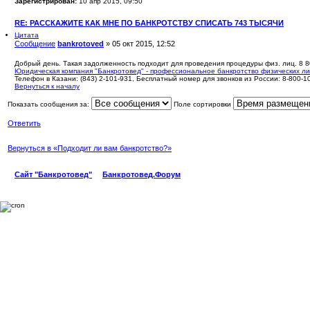
Зарегистрирован:
10 апр 2015, 09:50
RE: РАССКАЖИТЕ КАК МНЕ ПО БАНКРОТСТВУ СПИСАТЬ 743 ТЫСЯЧИ
Цитата
Сообщение
bankrotoved
»
05 окт 2015, 12:52
Добрый день. Такая задолженность подходит для проведения процедуры физ. лиц. 8 8
Юридическая компания "Банкротовед" - профессиональное банкротство физических л
Телефон в Казани: (843) 2-101-931, Бесплатный номер для звонков из России: 8-800-1
Вернуться к началу
Показать сообщения за:
Поле сортировки
Ответить
Вернуться в «Подходит ли вам банкротство?»
Сайт "Банкротовед"
Банкротовед.Форум