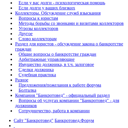
Если у вас долги - психологическая помощь
Если долги у ваших близких
Коллекторы. Обсуждение служб взыскания
Вопросы к юристам
Методы борьбы со звонками и визитами коллекторов
Угрозы коллекторов
Другое
Слово коллекторам
Раздел для юристов - обсуждение закона о банкротстве
граждан
Общие вопросы о банкротстве граждан
Арбитражные управляющие
Имущество должника, в т.ч. залоговое
Сделки должника
Судебная практика
Разное
Предложения/пожелания к работе форума
Болталка
Компания "Банкротовед" - официальный раздел
Вопросы об услугах компании "Банкротовед" - для
должников
Сотрудничество, работа в компании
Сайт "Банкротовед"
Банкротовед.Форум