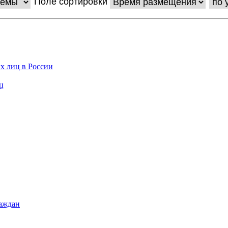
Поле сортировки
х лиц в России
ц
раждан