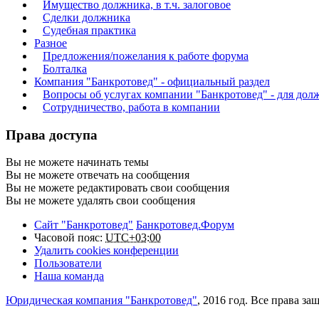
Имущество должника, в т.ч. залоговое
Сделки должника
Судебная практика
Разное
Предложения/пожелания к работе форума
Болталка
Компания "Банкротовед" - официальный раздел
Вопросы об услугах компании "Банкротовед" - для дол
Сотрудничество, работа в компании
Права доступа
Вы
не можете
начинать темы
Вы
не можете
отвечать на сообщения
Вы
не можете
редактировать свои сообщения
Вы
не можете
удалять свои сообщения
Сайт "Банкротовед"
Банкротовед.Форум
Часовой пояс:
UTC+03:00
Удалить cookies конференции
Пользователи
Наша команда
Юридическая компания "Банкротовед"
, 2016 год. Все права з