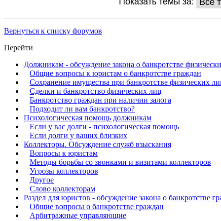
Показать темы за:
Вернуться к списку форумов
Перейти
Должникам - обсуждение закона о банкротстве физически
Общие вопросы к юристам о банкротстве граждан
Сохранение имущества при банкротстве физических ли
Сделки и банкротство физических лиц
Банкротство граждан при наличии залога
Подходит ли вам банкротство?
Психологическая помощь должникам
Если у вас долги - психологическая помощь
Если долги у ваших близких
Коллекторы. Обсуждение служб взыскания
Вопросы к юристам
Методы борьбы со звонками и визитами коллекторов
Угрозы коллекторов
Другое
Слово коллекторам
Раздел для юристов - обсуждение закона о банкротстве г
Общие вопросы о банкротстве граждан
Арбитражные управляющие