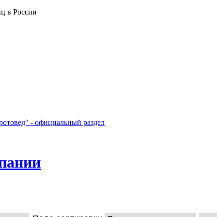
ц в России
ротовед" - официальный раздел
мпании