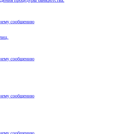
дения процедуры банкротства.
днему сообщению
лиц.
днему сообщению
днему сообщению
днему сообщению