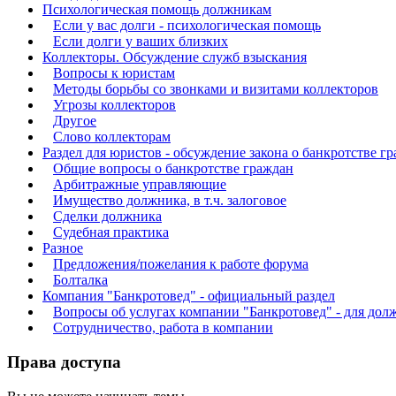
Психологическая помощь должникам
Если у вас долги - психологическая помощь
Если долги у ваших близких
Коллекторы. Обсуждение служб взыскания
Вопросы к юристам
Методы борьбы со звонками и визитами коллекторов
Угрозы коллекторов
Другое
Слово коллекторам
Раздел для юристов - обсуждение закона о банкротстве г
Общие вопросы о банкротстве граждан
Арбитражные управляющие
Имущество должника, в т.ч. залоговое
Сделки должника
Судебная практика
Разное
Предложения/пожелания к работе форума
Болталка
Компания "Банкротовед" - официальный раздел
Вопросы об услугах компании "Банкротовед" - для дол
Сотрудничество, работа в компании
Права доступа