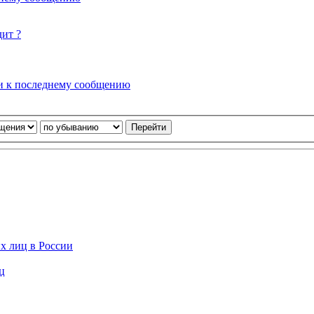
ит ?
и к последнему сообщению
х лиц в России
ц