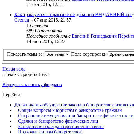
21 сен 2015, 12:31
Как трактуется в практике не до конца ВЫДАННЫЙ кред
Степан
» 07 апр 2015, 21:57
1
Ответы
6890
Просмотры
Последнее сообщение
Евгений Геннадьевич
Перейт
14 июн 2015, 16:27
Показать темы за:
Поле сортировки
Новая тема
8 тем • Страница
1
из
1
Вернуться к списку форумов
Перейти
Должникам - обсуждение закона о банкротстве физически
Общие вопросы к юристам о банкротстве граждан
Сохранение имущества при банкротстве физических ли
Сделки и банкротство физических лиц
Банкротство граждан при наличии залога
Подходит ли вам банкротство?