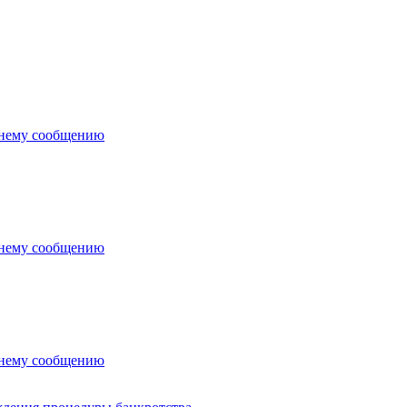
днему сообщению
днему сообщению
днему сообщению