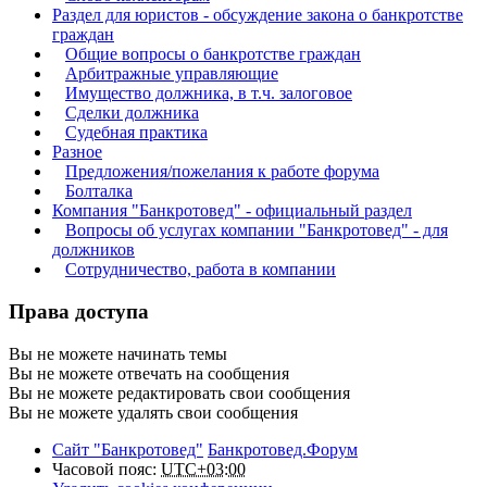
Раздел для юристов - обсуждение закона о банкротстве
граждан
Общие вопросы о банкротстве граждан
Арбитражные управляющие
Имущество должника, в т.ч. залоговое
Сделки должника
Судебная практика
Разное
Предложения/пожелания к работе форума
Болталка
Компания "Банкротовед" - официальный раздел
Вопросы об услугах компании "Банкротовед" - для
должников
Сотрудничество, работа в компании
Права доступа
Вы
не можете
начинать темы
Вы
не можете
отвечать на сообщения
Вы
не можете
редактировать свои сообщения
Вы
не можете
удалять свои сообщения
Сайт "Банкротовед"
Банкротовед.Форум
Часовой пояс:
UTC+03:00