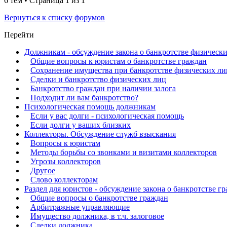
6 тем • Страница
1
из
1
Вернуться к списку форумов
Перейти
Должникам - обсуждение закона о банкротстве физически
Общие вопросы к юристам о банкротстве граждан
Сохранение имущества при банкротстве физических ли
Сделки и банкротство физических лиц
Банкротство граждан при наличии залога
Подходит ли вам банкротство?
Психологическая помощь должникам
Если у вас долги - психологическая помощь
Если долги у ваших близких
Коллекторы. Обсуждение служб взыскания
Вопросы к юристам
Методы борьбы со звонками и визитами коллекторов
Угрозы коллекторов
Другое
Слово коллекторам
Раздел для юристов - обсуждение закона о банкротстве г
Общие вопросы о банкротстве граждан
Арбитражные управляющие
Имущество должника, в т.ч. залоговое
Сделки должника