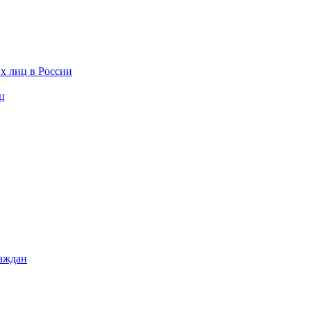
х лиц в России
ц
раждан