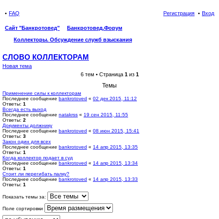
FAQ
Регистрация
Вход
Сайт "Банкротовед"
Банкротовед.Форум
Коллекторы. Обсуждение служб взыскания
Слово коллекторам
СЛОВО КОЛЛЕКТОРАМ
Новая тема
6 тем • Страница
1
из
1
Темы
Применение силы к коллекторам
Последнее сообщение
bankrotoved
«
02 дек 2015, 11:12
Ответы:
1
Всегда есть выход
Последнее сообщение
natakrss
«
19 сен 2015, 11:55
Ответы:
2
Документы должнику
Последнее сообщение
bankrotoved
«
08 июн 2015, 15:41
Ответы:
3
Закон один для всех
Последнее сообщение
bankrotoved
«
14 апр 2015, 13:35
Ответы:
1
Когда коллектор подает в суд
Последнее сообщение
bankrotoved
«
14 апр 2015, 13:34
Ответы:
1
Стоит ли перегибать палку?
Последнее сообщение
bankrotoved
«
14 апр 2015, 13:33
Ответы:
1
Показать темы за:
Поле сортировки