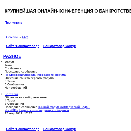
КРУПНЕЙШАЯ ОНЛАЙН-КОНФЕРЕНЦИЯ О БАНКРОТСТВЕ
Пропустить
Ссылки
FAQ
Сайт "Банкротовед"
Банкротовед.Форум
Разное
РАЗНОЕ
Форум
Темы
Сообщения
Последнее сообщение
Предложения/пожелания к работе форума
Описание вашего первого форума.
0
Темы
0
Сообщения
Нет сообщений
Болталка
Общение на свободные темы
4
Темы
7
Сообщения
Последнее сообщение
Южный форум коммерческой недв…
abc20002
Перейти к последнему сообщению
15 мар 2017, 17:37
Сайт "Банкротовед"
Банкротовед.Форум