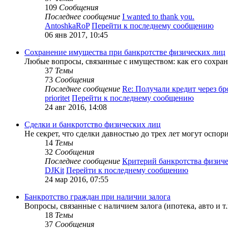
109
Сообщения
Последнее сообщение
I wanted to thank you.
AntoshkaRoP
Перейти к последнему сообщению
06 янв 2017, 10:45
Сохранение имущества при банкротстве физических лиц
Любые вопросы, связанные с имуществом: как его сохрани
37
Темы
73
Сообщения
Последнее сообщение
Re: Получали кредит через б
prioritet
Перейти к последнему сообщению
24 авг 2016, 14:08
Сделки и банкротство физических лиц
Не секрет, что сделки давностью до трех лет могут оспор
14
Темы
32
Сообщения
Последнее сообщение
Критерий банкротства физич
DJKit
Перейти к последнему сообщению
24 мар 2016, 07:55
Банкротство граждан при наличии залога
Вопросы, связанные с наличием залога (ипотека, авто и т.
18
Темы
37
Сообщения