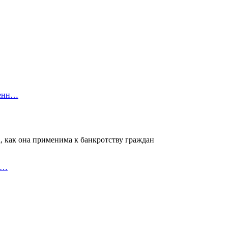
ленн…
, как она применима к банкротству граждан
 с…