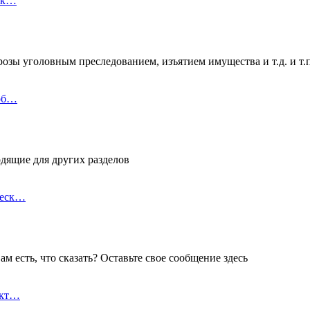
х к…
розы уголовным преследованием, изъятием имущества и т.д. и т.п
роб…
дящие для других разделов
ческ…
м есть, что сказать? Оставьте свое сообщение здесь
ект…