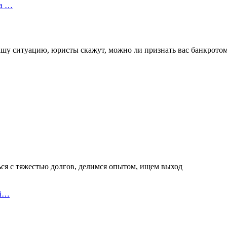
ца …
ашу ситуацию, юристы скажут, можно ли признать вас банкрото
я с тяжестью долгов, делимся опытом, ищем выход
ай…