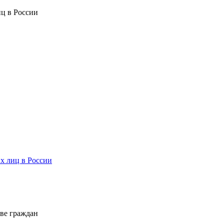
ц в России
х лиц в России
ве граждан