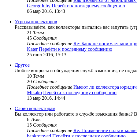
Последнее сообщение
Как избавится от назойливы
GeorgeJuby
Перейти к последнему сообщению
06 мар 2016, 13:43
Угрозы коллекторов
Рассказывайте, как коллекторы пытались вас запугать (уг
21
Темы
45
Сообщения
Последнее сообщение
Re: Банк не понимает мои п
Kater
Перейти к последнему сообщению
25 июл 2016, 15:13
Другое
Любые вопросы и обсуждения служб взыскания, не подхо
10
Темы
20
Сообщения
Последнее сообщение
Имеют ли коллектора юриди
Mikako
Перейти к последнему сообщению
13 мар 2016, 14:44
Слово коллекторам
Вы коллектор или работаете в службе взыскания банка? Ва
6
Темы
15
Сообщения
Последнее сообщение
Re: Применение силы к колл
bankrotoved
Перейти к последнему сообщению