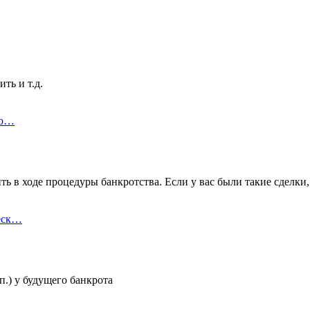
ть и т.д.
ро…
ить в ходе процедуры банкротства. Если у вас были такие сделки,
еск…
п.) у будущего банкрота